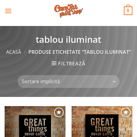
CANVAS
Skip
to
PRINT SHOP
0
content
tablou iluminat
ACASĂ
/
PRODUSE ETICHETATE “TABLOU ILUMINAT”
FILTREAZĂ
Adaugă
Adaugă
la
la