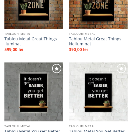
favorite
favorite
TABLOURI METAL
TABLOURI METAL
Tablou Metal Great Things
Tablou Metal Great Things
Iluminat
Neiluminat
599,00
lei
390,00
lei
Adaugă
Adaugă
la
la
favorite
favorite
TABLOURI METAL
TABLOURI METAL
Tablou Metal You Get Better
Tablou Metal You Get Better