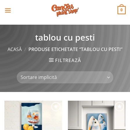
CANVAS
Skip
to
PRINT SHOP
0
content
tablou cu pesti
ACASĂ
/
PRODUSE ETICHETATE “TABLOU CU PESTI”
FILTREAZĂ
Adaugă
Adaugă
la
la