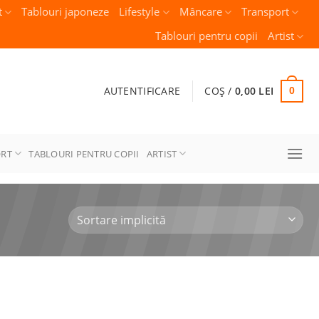
t
Tablouri japoneze
Lifestyle
Mâncare
Transport
Tablouri pentru copii
Artist
AUTENTIFICARE
COȘ /
0,00
LEI
0
ORT
TABLOURI PENTRU COPII
ARTIST