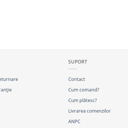
SUPORT
returnare
Contact
ranție
Cum comand?
Cum plătesc?
Livrarea comenzilor
ANPC