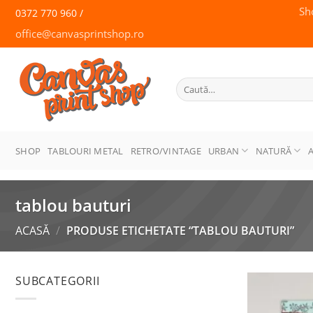
Skip
Sh
0372 770 960 /
to
office@canvasprintshop.ro
content
CANVAS
PRINT SHOP
Caută
după:
SHOP
TABLOURI METAL
RETRO/VINTAGE
URBAN
NATURĂ
tablou bauturi
ACASĂ
/
PRODUSE ETICHETATE “TABLOU BAUTURI”
SUBCATEGORII