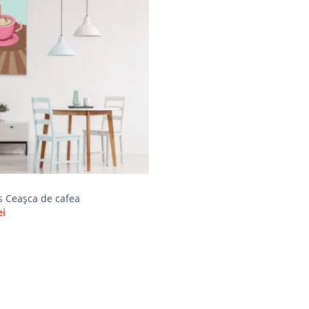
Adaugă
la
favorite
s Ceașca de cafea
ei