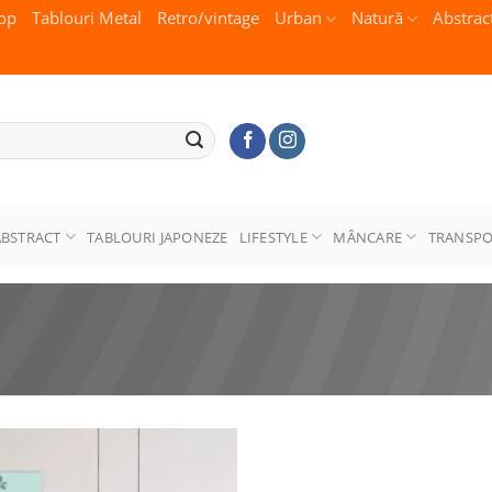
op
Tablouri Metal
Retro/vintage
Urban
Natură
Abstrac
ABSTRACT
TABLOURI JAPONEZE
LIFESTYLE
MÂNCARE
TRANSP