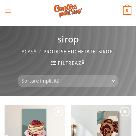
CANVAS
Skip
to
PRINT SHOP
0
content
sirop
ACASĂ
/
PRODUSE ETICHETATE “SIROP”
FILTREAZĂ
Adaugă
Adaugă
la
la