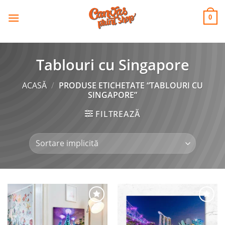
CANVAS
Skip
to
PRINT SHOP
0
content
Tablouri cu Singapore
ACASĂ
/
PRODUSE ETICHETATE “TABLOURI CU
SINGAPORE”
FILTREAZĂ