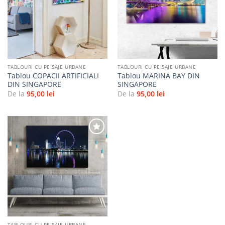
Adaugă
Adaugă
la
la
favorite
favorite
TABLOURI CU PEISAJE URBANE
TABLOURI CU PEISAJE URBANE
Tablou COPACII ARTIFICIALI
Tablou MARINA BAY DIN
DIN SINGAPORE
SINGAPORE
De la
95,00
lei
De la
95,00
lei
Adaugă
la
favorite
TABLOURI CU PEISAJE URBANE