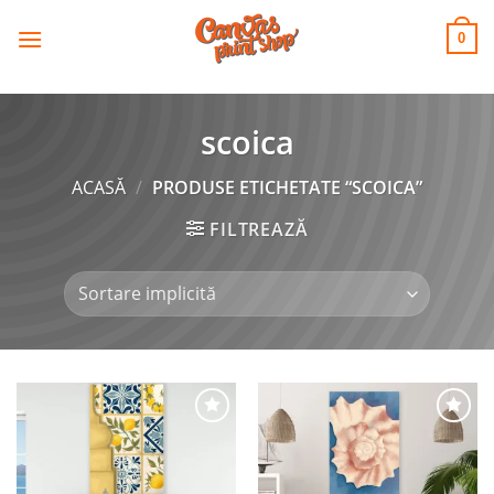
CANVAS
Skip
to
PRINT SHOP
0
content
scoica
ACASĂ
/
PRODUSE ETICHETATE “SCOICA”
FILTREAZĂ
Adaugă
Adaugă
la
la