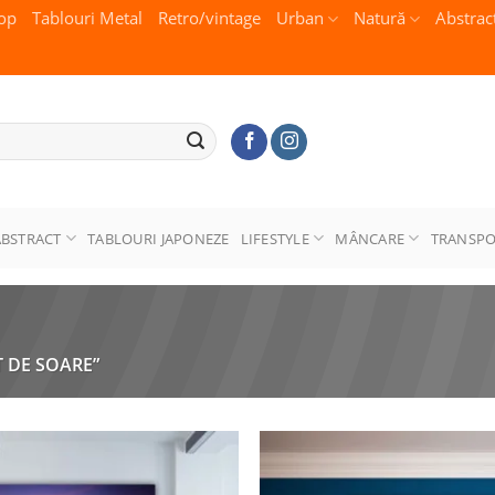
op
Tablouri Metal
Retro/vintage
Urban
Natură
Abstrac
ABSTRACT
TABLOURI JAPONEZE
LIFESTYLE
MÂNCARE
TRANSP
 DE SOARE”