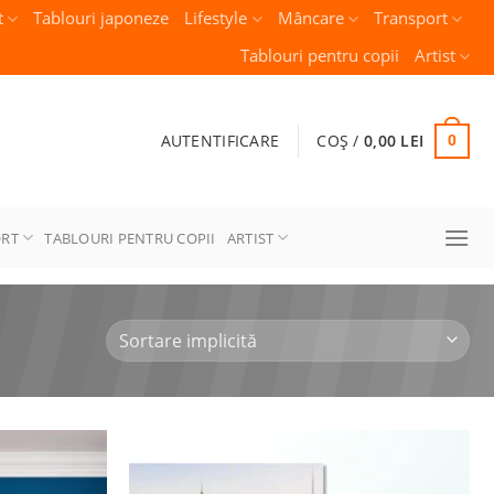
t
Tablouri japoneze
Lifestyle
Mâncare
Transport
Tablouri pentru copii
Artist
AUTENTIFICARE
COȘ /
0,00
LEI
0
ORT
TABLOURI PENTRU COPII
ARTIST