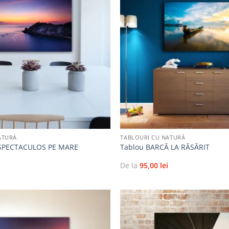
Adaugă
la
favorite
+
ATURĂ
TABLOURI CU NATURĂ
 SPECTACULOS PE MARE
Tablou BARCĂ LA RĂSĂRIT
i
De la
95,00
lei