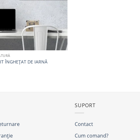
ATURĂ
IT ÎNGHEȚAT DE IARNĂ
i
SUPORT
returnare
Contact
ranție
Cum comand?