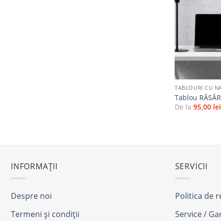
+
TABLOURI CU N
Tablou RĂSĂR
De la
95,00
le
INFORMAȚII
SERVICII
Despre noi
Politica de 
Termeni și condiții
Service / Ga