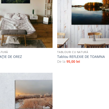
favorite
+
ATURĂ
TABLOURI CU NATURĂ
AŢIE DE OREZ
Tablou REFLEXIE DE TOAMNA
i
De la
95,00
lei
Adaugă
la
favorite