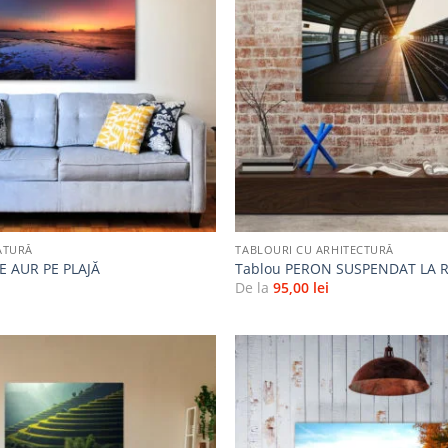
Adaugă
la
favorite
+
ATURĂ
TABLOURI CU ARHITECTURĂ
E AUR PE PLAJĂ
Tablou PERON SUSPENDAT LA 
i
De la
95,00
lei
Adaugă
la