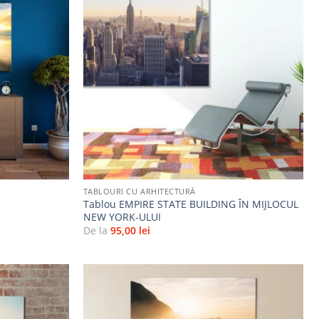
Adaugă
Adaugă
la
la
favorite
favorite
+
TABLOURI CU ARHITECTURĂ
Tablou EMPIRE STATE BUILDING ÎN MIJLOCUL
NEW YORK-ULUI
De la
95,00
lei