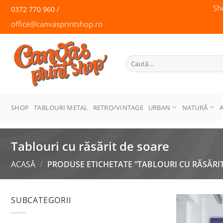
Skip
Sh
0372 770 960 /
to
office@canvasprintshop.ro
content
CANVAS
PRINT SHOP
Caută
după:
SHOP
TABLOURI METAL
RETRO/VINTAGE
URBAN
NATURĂ
Tablouri cu răsărit de soare
ACASĂ
/
PRODUSE ETICHETATE “TABLOURI CU RĂSĂRIT
SUBCATEGORII