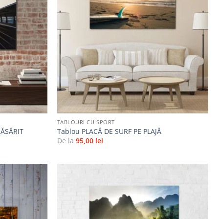
Adaugă
Adaugă
la
la
favorite
favorite
+
TABLOURI CU SPORT
RĂSĂRIT
Tablou PLACĂ DE SURF PE PLAJĂ
De la
95,00
lei
Adaugă
Adaugă
la
la