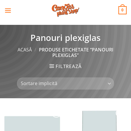
CANVAS
Skip
to
PRINT SHOP
0
content
Panouri plexiglas
ACASĂ
/
PRODUSE ETICHETATE “PANOURI
PLEXIGLAS”
FILTREAZĂ