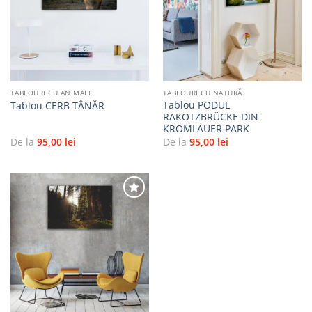
Adaugă
Adaugă
la
la
favorite
favorite
TABLOURI CU ANIMALE
TABLOURI CU NATURĂ
Tablou PODUL
Tablou CERB TÂNĂR
RAKOTZBRÜCKE DIN
KROMLAUER PARK
De la
95,00
lei
De la
95,00
lei
Adaugă
la
favorite