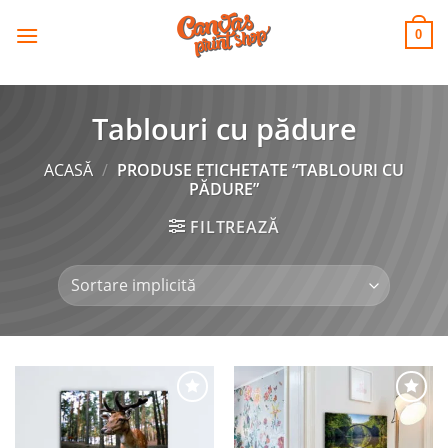
CANVAS
Skip
to
PRINT SHOP
0
content
Tablouri cu pădure
ACASĂ
/
PRODUSE ETICHETATE “TABLOURI CU
PĂDURE”
FILTREAZĂ