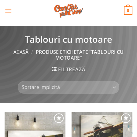
CANVAS
Skip
to
PRINT SHOP
0
content
Tablouri cu motoare
ACASĂ
/
PRODUSE ETICHETATE “TABLOURI CU
MOTOARE”
FILTREAZĂ