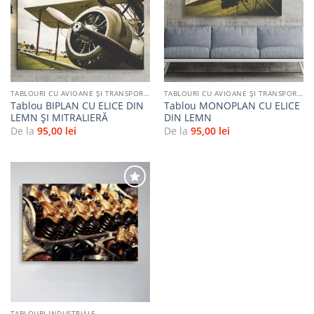
Adaugă
Adaugă
la
la
favorite
favorite
TABLOURI CU AVIOANE ȘI TRANSPORT AERIAN
TABLOURI CU AVIOANE ȘI TRANSPORT AERIAN
Tablou BIPLAN CU ELICE DIN
Tablou MONOPLAN CU ELICE
LEMN ȘI MITRALIERĂ
DIN LEMN
De la
95,00
lei
De la
95,00
lei
Adaugă
la
favorite
TABLOURI INDUSTRIALE