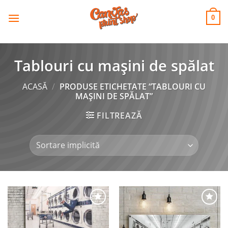
CANVAS
Skip
to
PRINT SHOP
0
content
Tablouri cu mașini de spălat
ACASĂ
/
PRODUSE ETICHETATE “TABLOURI CU
MAȘINI DE SPĂLAT”
FILTREAZĂ