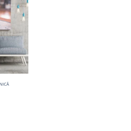
Adaugă
la
favorite
NICĂ