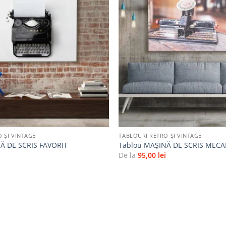
Adaugă
la
favorite
+
 ȘI VINTAGE
TABLOURI RETRO ȘI VINTAGE
Ă DE SCRIS FAVORIT
Tablou MAȘINĂ DE SCRIS MECA
i
De la
95,00
lei