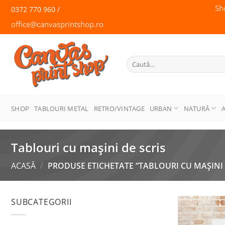
Skip
Sh
0372 770 960 /
to
office@canvasprintshop.ro
content
CANVAS
PRINT SHOP
Caută
după:
SHOP
TABLOURI METAL
RETRO/VINTAGE
URBAN
NATURĂ
Tablouri cu mașini de scris
ACASĂ
/
PRODUSE ETICHETATE “TABLOURI CU MAȘINI 
SUBCATEGORII