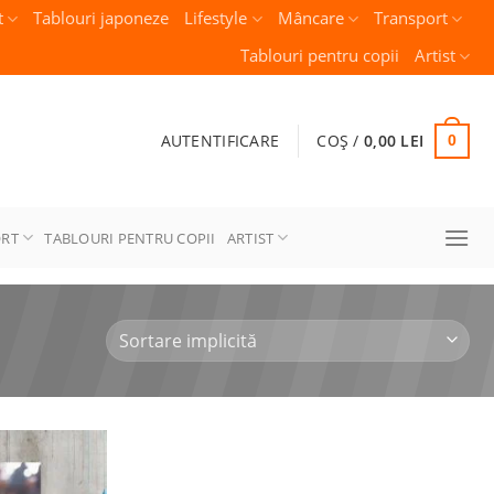
t
Tablouri japoneze
Lifestyle
Mâncare
Transport
Tablouri pentru copii
Artist
AUTENTIFICARE
COȘ /
0,00
LEI
0
ORT
TABLOURI PENTRU COPII
ARTIST