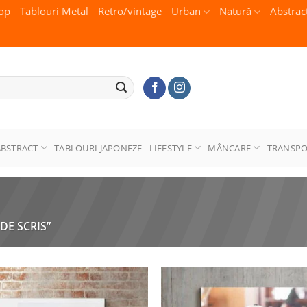
op
Tablouri Metal
Retro/vintage
Urban
Natură
Abstrac
ABSTRACT
TABLOURI JAPONEZE
LIFESTYLE
MÂNCARE
TRANSP
DE SCRIS”