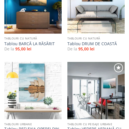
Adaugă
Adaugă
la
la
favorite
favorite
TABLOURI CU NATURĂ
TABLOURI CU NATURĂ
Tablou BARCĂ LA RĂSĂRIT
Tablou DRUM DE COASTĂ
De la
95,00
lei
De la
95,00
lei
Adaugă
Adaugă
la
la
favorite
favorite
TABLOURI URBANE
TABLOURI CU PEISAJE URBANE
Tablou REFLEXIA OPEREI DIN
Tablou VEDERE AERIANĂ CU