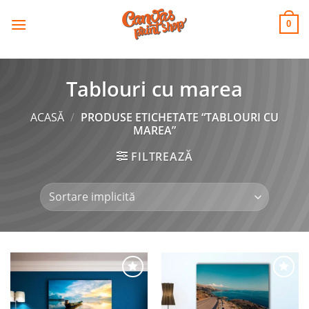
CANVAS
Skip
to
PRINT SHOP
0
content
Tablouri cu marea
ACASĂ
/
PRODUSE ETICHETATE “TABLOURI CU
MAREA”
FILTREAZĂ