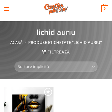
CANVAS
Skip
to
PRINT SHOP
0
content
lichid auriu
ACASĂ
/
PRODUSE ETICHETATE “LICHID AURIU”
FILTREAZĂ
Adaugă
la