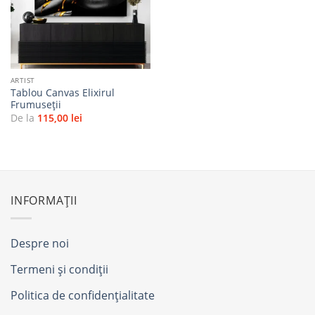
favorite
ARTIST
Tablou Canvas Elixirul
Frumuseții
De la
115,00
lei
INFORMAȚII
Despre noi
Termeni și condiții
Politica de confidențialitate