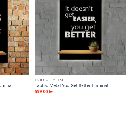
Adaugă
Adaugă
la
la
favorite
favorite
+
TABLOURI METAL
luminat
Tablou Metal You Get Better Iluminat
599,00
lei