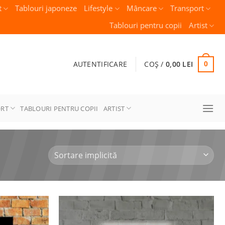
t
Tablouri japoneze
Lifestyle
Mâncare
Transport
Tablouri pentru copii
Artist
AUTENTIFICARE
COȘ /
0,00
LEI
0
ORT
TABLOURI PENTRU COPII
ARTIST