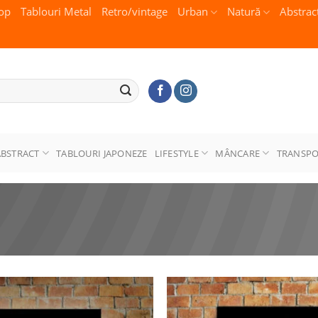
op
Tablouri Metal
Retro/vintage
Urban
Natură
Abstrac
ABSTRACT
TABLOURI JAPONEZE
LIFESTYLE
MÂNCARE
TRANSP