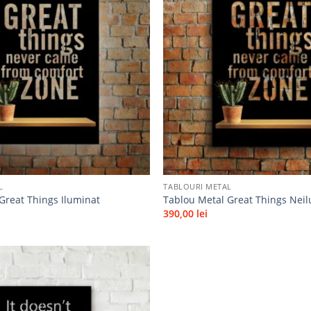
Adaugă
la
favorite
+
L
TABLOURI METAL
Great Things Iluminat
Tablou Metal Great Things Nei
390,00
lei
Adaugă