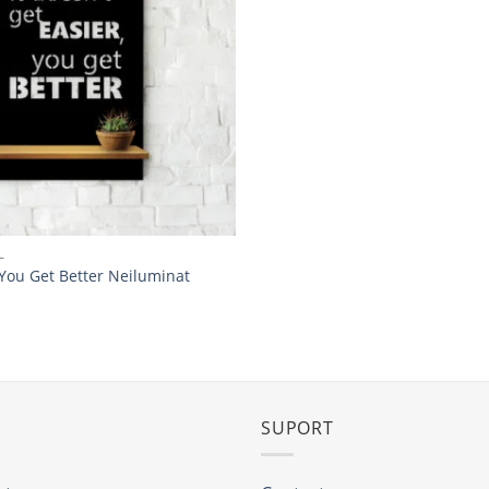
la
favorite
L
You Get Better Neiluminat
SUPORT