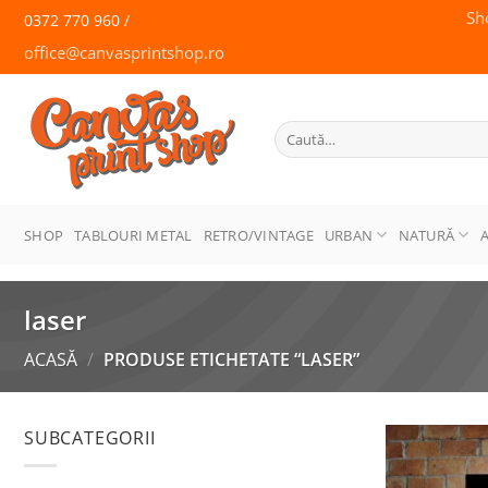
Skip
Sh
0372 770 960 /
to
office@canvasprintshop.ro
content
CANVAS
PRINT SHOP
Caută
după:
SHOP
TABLOURI METAL
RETRO/VINTAGE
URBAN
NATURĂ
laser
ACASĂ
/
PRODUSE ETICHETATE “LASER”
SUBCATEGORII