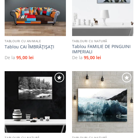
Adaugă
Adaugă
la
la
favorite
favorite
TABLOURI CU ANIMALE
TABLOURI CU NATURĂ
Tablou FAMILIE DE PINGUINI
Tablou CAI ÎMBRĂȚIȘAȚI
IMPERIALI
De la
95,00
lei
De la
95,00
lei
Adaugă
Adaugă
la
la
favorite
favorite
TABLOURI CU NATURĂ
TABLOURI CU NATURĂ