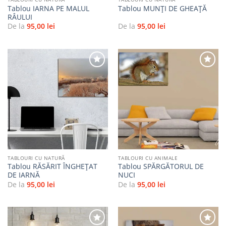
Tablou IARNA PE MALUL
Tablou MUNȚI DE GHEAȚĂ
RÂULUI
De la
95,00
lei
De la
95,00
lei
Adaugă
Adaugă
la
la
favorite
favorite
TABLOURI CU NATURĂ
TABLOURI CU ANIMALE
Tablou RĂSĂRIT ÎNGHEȚAT
Tablou SPĂRGĂTORUL DE
DE IARNĂ
NUCI
De la
95,00
lei
De la
95,00
lei