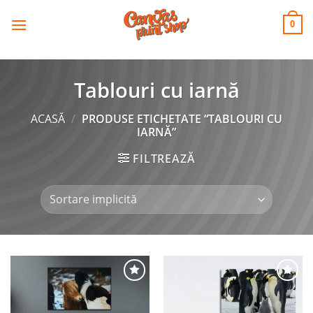
CANVAS
Skip
to
PRINT SHOP
0
content
Tablouri cu iarnă
ACASĂ
/
PRODUSE ETICHETATE “TABLOURI CU
IARNĂ”
FILTREAZĂ