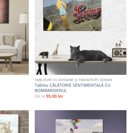
Adaugă
Adaugă
la
la
favorite
favorite
+
TABLOURI CU AVIOANE ȘI TRANSPORT AERIAN
Tablou CĂLĂTORIE SENTIMENTALĂ CU
Ă
BOMBARDIERUL
De la
95,00
lei