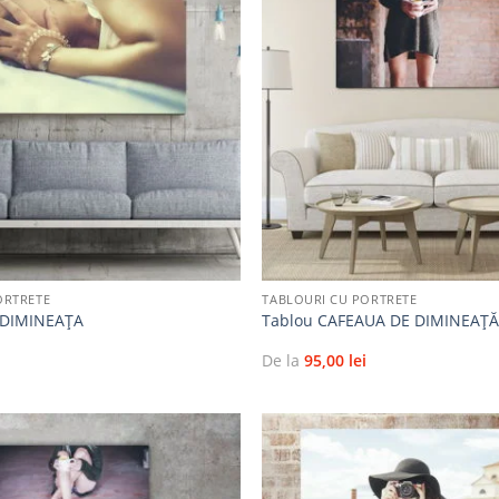
Adaugă
la
favorite
+
ORTRETE
TABLOURI CU PORTRETE
 DIMINEAŢA
Tablou CAFEAUA DE DIMINEAŢ
i
De la
95,00
lei