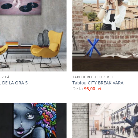
Adaugă
la
favorite
+
UZICĂ
TABLOURI CU PORTRETE
L DE LA ORA 5
Tablou CITY BREAK VARA
i
De la
95,00
lei
Adaugă
la