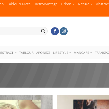
op
Tablouri Metal
Retro/vintage
Urban
Natură
Abstrac
ABSTRACT
TABLOURI JAPONEZE
LIFESTYLE
MÂNCARE
TRANSP