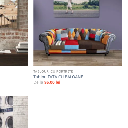
Adaugă
Adaugă
la
la
favorite
favorite
+
TABLOURI CU PORTRETE
Tablou FATA CU BALOANE
De la
95,00
lei
Adaugă
la