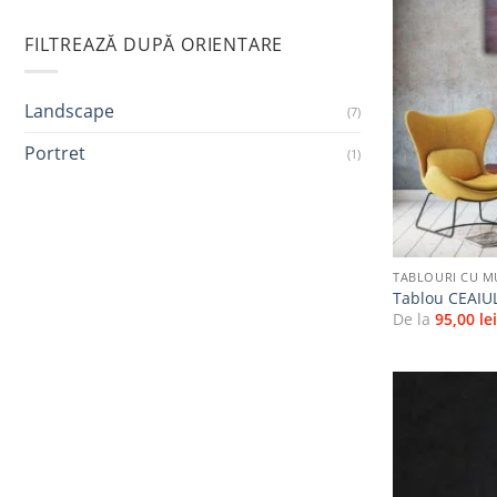
FILTREAZĂ DUPĂ ORIENTARE
Landscape
(7)
Portret
(1)
+
TABLOURI CU M
Tablou CEAIU
De la
95,00
le