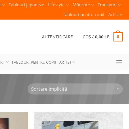
t
Tablouri japoneze
Lifestyle
Mâncare
Transport
Tablouri pentru copii
Artist
AUTENTIFICARE
COȘ /
0,00
LEI
0
ORT
TABLOURI PENTRU COPII
ARTIST