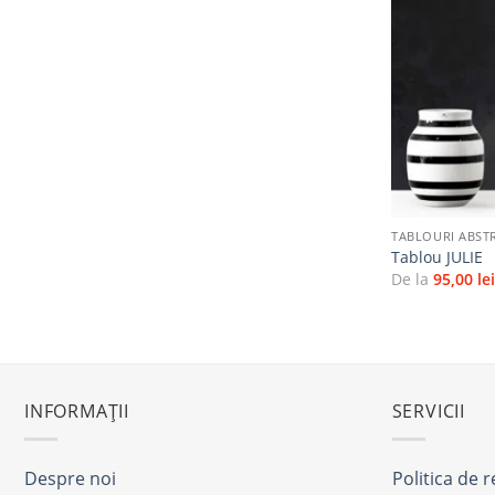
+
TABLOURI ABST
Tablou JULIE
De la
95,00
le
INFORMAȚII
SERVICII
Despre noi
Politica de 