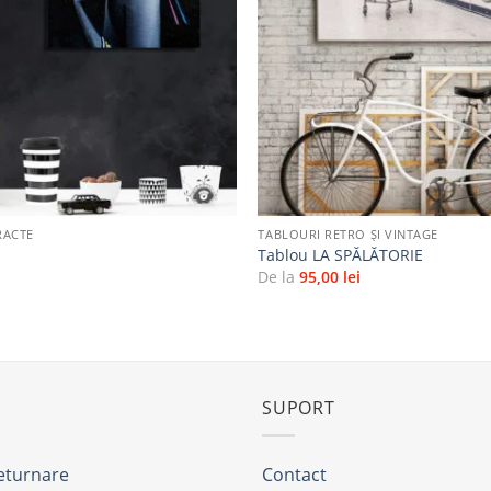
favorite
+
RACTE
TABLOURI RETRO ȘI VINTAGE
Tablou LA SPĂLĂTORIE
i
De la
95,00
lei
SUPORT
returnare
Contact