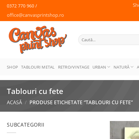
Skip
Sh
0372 770 960 /
to
office@canvasprintshop.ro
content
CANVAS
PRINT SHOP
Caută
după:
SHOP
TABLOURI METAL
RETRO/VINTAGE
URBAN
NATURĂ
Tablouri cu fete
ACASĂ
/
PRODUSE ETICHETATE “TABLOURI CU FETE”
SUBCATEGORII