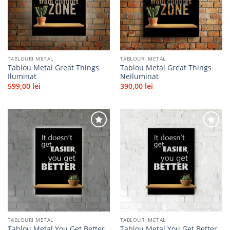
favorite
favorite
TABLOURI METAL
TABLOURI METAL
Tablou Metal Great Things
Tablou Metal Great Things
Iluminat
Neiluminat
599,00
lei
390,00
lei
Adaugă
Adaugă
la
la
favorite
favorite
TABLOURI METAL
TABLOURI METAL
Tablou Metal You Get Better
Tablou Metal You Get Better