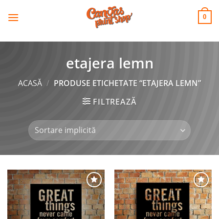
CANVAS
Skip
to
PRINT SHOP
0
content
etajera lemn
ACASĂ
/
PRODUSE ETICHETATE “ETAJERA LEMN”
FILTREAZĂ
Adaugă
Adaugă
la
la