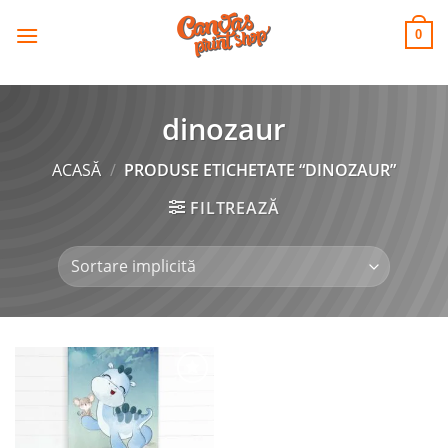
CANVAS
Skip
to
PRINT SHOP
0
content
dinozaur
ACASĂ
/
PRODUSE ETICHETATE “DINOZAUR”
FILTREAZĂ
Adaugă
la