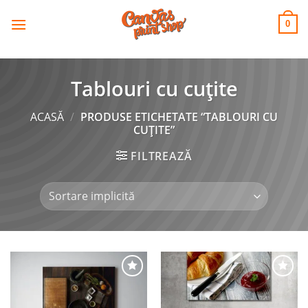
CANVAS
Skip
to
PRINT SHOP
0
content
Tablouri cu cuțite
ACASĂ
/
PRODUSE ETICHETATE “TABLOURI CU
CUȚITE”
FILTREAZĂ