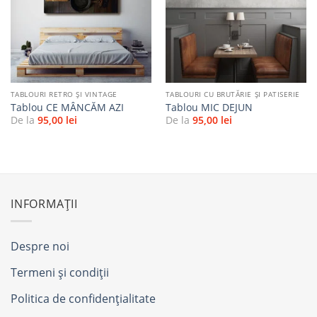
Adaugă
Adaugă
la
la
favorite
favorite
TABLOURI RETRO ȘI VINTAGE
TABLOURI CU BRUTĂRIE ŞI PATISERIE
Tablou CE MÂNCĂM AZI
Tablou MIC DEJUN
De la
95,00
lei
De la
95,00
lei
INFORMAȚII
Despre noi
Termeni și condiții
Politica de confidențialitate