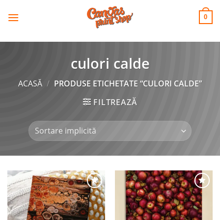
CANVAS
Skip
to
PRINT SHOP
0
content
culori calde
ACASĂ
/
PRODUSE ETICHETATE “CULORI CALDE”
FILTREAZĂ
Adaugă
Adaugă
la
la