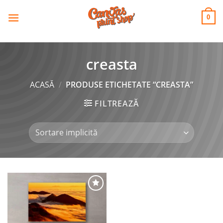
CANVAS
Skip
to
PRINT SHOP
0
content
creasta
ACASĂ
/
PRODUSE ETICHETATE “CREASTA”
FILTREAZĂ
Adaugă
la