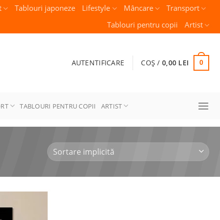
t
Tablouri japoneze
Lifestyle
Mâncare
Transport
Tablouri pentru copii
Artist
AUTENTIFICARE
COȘ /
0,00
LEI
0
ORT
TABLOURI PENTRU COPII
ARTIST