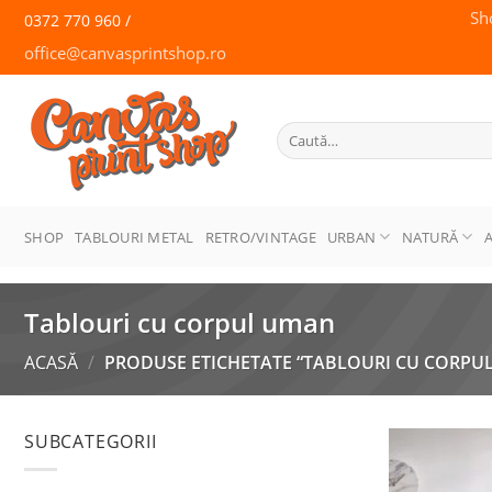
Skip
Sh
0372 770 960 /
to
office@canvasprintshop.ro
content
CANVAS
PRINT SHOP
Caută
după:
SHOP
TABLOURI METAL
RETRO/VINTAGE
URBAN
NATURĂ
Tablouri cu corpul uman
ACASĂ
/
PRODUSE ETICHETATE “TABLOURI CU CORPU
SUBCATEGORII