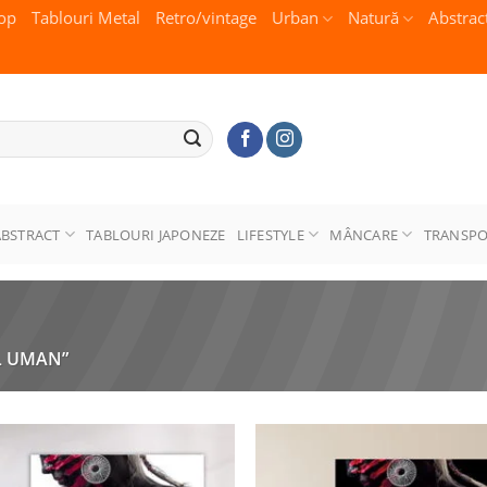
op
Tablouri Metal
Retro/vintage
Urban
Natură
Abstrac
ABSTRACT
TABLOURI JAPONEZE
LIFESTYLE
MÂNCARE
TRANSP
L UMAN”