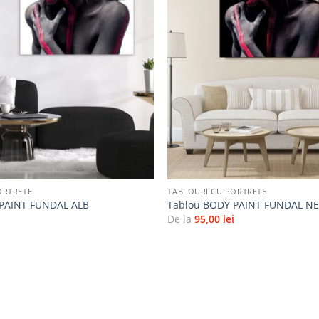
Adaugă
la
favorite
+
ORTRETE
TABLOURI CU PORTRETE
 PAINT FUNDAL ALB
Tablou BODY PAINT FUNDAL N
i
De la
95,00
lei