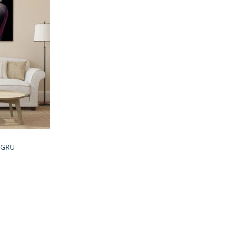
Adaugă
la
favorite
EGRU