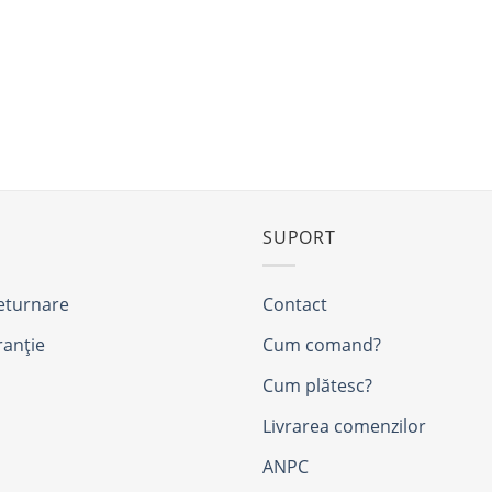
SUPORT
returnare
Contact
ranție
Cum comand?
Cum plătesc?
Livrarea comenzilor
ANPC