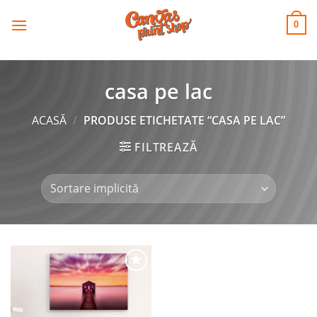
CANVAS
Skip
to
PRINT SHOP
0
content
casa pe lac
ACASĂ
/
PRODUSE ETICHETATE “CASA PE LAC”
FILTREAZĂ
Adaugă
la