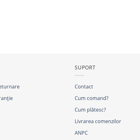
SUPORT
returnare
Contact
ranție
Cum comand?
Cum plătesc?
Livrarea comenzilor
ANPC