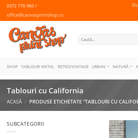
Skip
Sh
0372 770 960 /
to
office@canvasprintshop.ro
content
CANVAS
PRINT SHOP
Caută
după:
SHOP
TABLOURI METAL
RETRO/VINTAGE
URBAN
NATURĂ
Tablouri cu California
ACASĂ
/
PRODUSE ETICHETATE “TABLOURI CU CALIFO
SUBCATEGORII