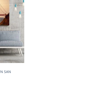
Adaugă
la
favorite
IN SAN