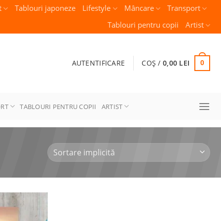
t
Tablouri japoneze
Lifestyle
Mâncare
Transport
Tablouri pentru copii
Artist
AUTENTIFICARE
COȘ /
0,00
LEI
0
ORT
TABLOURI PENTRU COPII
ARTIST