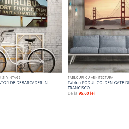
Adaugă
la
favorite
+
 ȘI VINTAGE
TABLOURI CU ARHITECTURĂ
CATOR DE DEBARCADER IN
Tablou PODUL GOLDEN GATE D
FRANCISCO
i
De la
95,00
lei