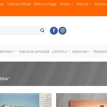
op
Tablouri Metal
Retro/vintage
Urban
Natură
Abstrac
ABSTRACT
TABLOURI JAPONEZE
LIFESTYLE
MÂNCARE
TRANSP
RNIA”