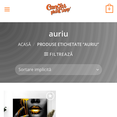
CANVAS
Skip
to
PRINT SHOP
0
content
auriu
ACASĂ
/
PRODUSE ETICHETATE “AURIU”
FILTREAZĂ
Adaugă
la