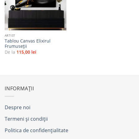
favorite
ARTIST
Tablou Canvas Elixirul
Frumuseții
De la
115,00
lei
INFORMAȚII
Despre noi
Termeni și condiții
Politica de confidențialitate