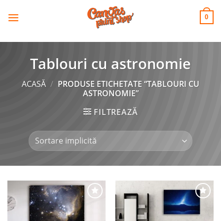
CANVAS
Skip
to
PRINT SHOP
0
content
Tablouri cu astronomie
ACASĂ
/
PRODUSE ETICHETATE “TABLOURI CU
ASTRONOMIE”
FILTREAZĂ