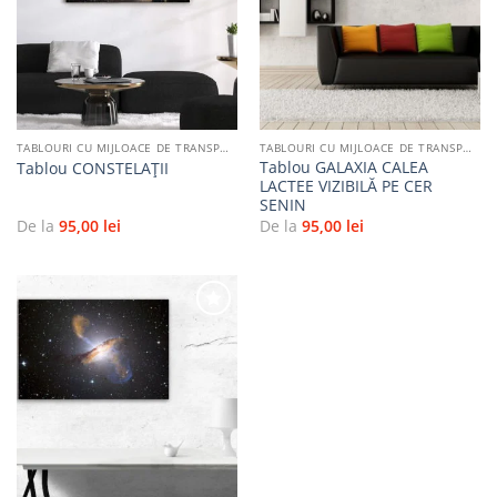
Adaugă
Adaugă
la
la
favorite
favorite
TABLOURI CU MIJLOACE DE TRANSPORT
TABLOURI CU MIJLOACE DE TRANSPORT
Tablou GALAXIA CALEA
Tablou CONSTELAŢII
LACTEE VIZIBILĂ PE CER
SENIN
De la
95,00
lei
De la
95,00
lei
Adaugă
la
favorite