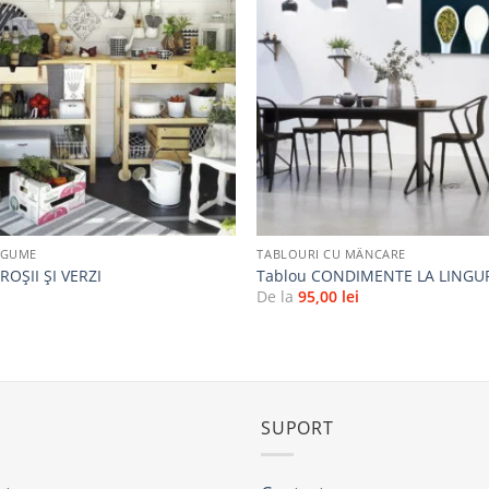
la
favorite
+
EGUME
TABLOURI CU MÂNCARE
ROȘII ȘI VERZI
Tablou CONDIMENTE LA LINGU
i
De la
95,00
lei
SUPORT