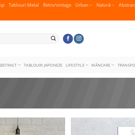
op
Tablouri Metal
Retro/vintage
Urban
Natură
Abstrac
ABSTRACT
TABLOURI JAPONEZE
LIFESTYLE
MÂNCARE
TRANSP