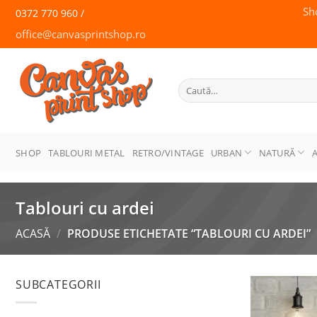
Skip
Sh
0372 770 960 /
to
office@canvasprintshop.ro
content
CANVAS
PRINT SHOP
Caută
după:
SHOP
TABLOURI METAL
RETRO/VINTAGE
URBAN
NATURĂ
Tablouri cu ardei
ACASĂ
/
PRODUSE ETICHETATE “TABLOURI CU ARDEI”
SUBCATEGORII