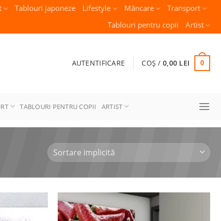
t
Tablouri japoneze
Lifestyle
Mâncare
Transport
Tablouri pentru copii
Artist
AUTENTIFICARE
COȘ /
0,00
LEI
0
ORT
TABLOURI PENTRU COPII
ARTIST