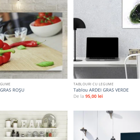
Adaugă
la
favorite
+
EGUME
TABLOURI CU LEGUME
I GRAS ROŞU
Tablou ARDEI GRAS VERDE
i
De la
95,00
lei
Adaugă