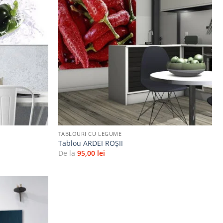
Adaugă
Adaugă
la
la
favorite
favorite
+
TABLOURI CU LEGUME
Tablou ARDEI ROŞII
De la
95,00
lei
Adaugă