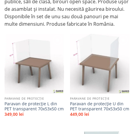
publice, săli de clasă, birouri open space. Produse ușor
de asamblat și instalat. Nu necesită găurirea biroului.
Disponibile în set de unu sau două panouri pe mai
multe dimensiuni. Produse fabricate în România.
Adaugă
Adaugă
la
la
favorite
favorite
PARAVANE DE PROTECȚIE
PARAVANE DE PROTECȚIE
Paravan de protecție L din
Paravan de protecție U din
PET transparent 70x53x50 cm
PET transparent 70x53x50 cm
349,00
lei
449,00
lei