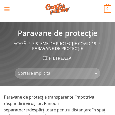
CANVAS
Skip
to
PRINT SHOP
0
content
Paravane de protecție
ACASĂ
/
SISTEME DE PROTECȚIE COVID-19
/
PARAVANE DE PROTECȚIE
FILTREAZĂ
Paravane de protecție transparente, împotriva
răspândirii virușilor. Panouri
separatoare/despărțitoare pentru distanțare în spații