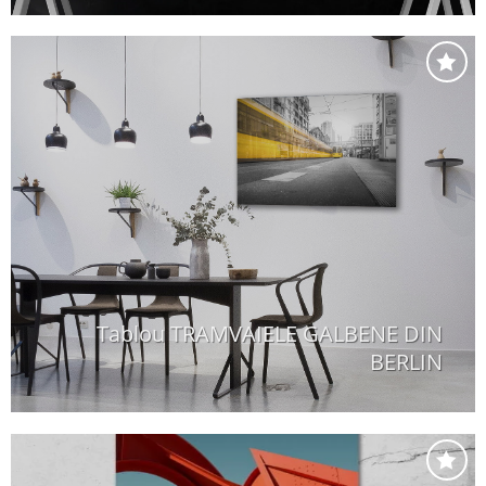
Adaugă
la
favorite
Tablou TRAMVAIELE GALBENE DIN
BERLIN
+