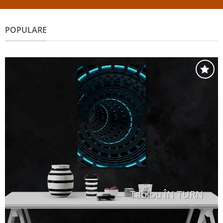
POPULARE
Adaugă
la
favorite
Tablou ÎN TURN
+